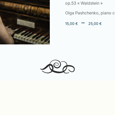
op.53 « Waldstein »
Olga Pashchenko, piano c
Plag
–
15,00
€
25,00
€
de
prix 
15,0
à
25,0