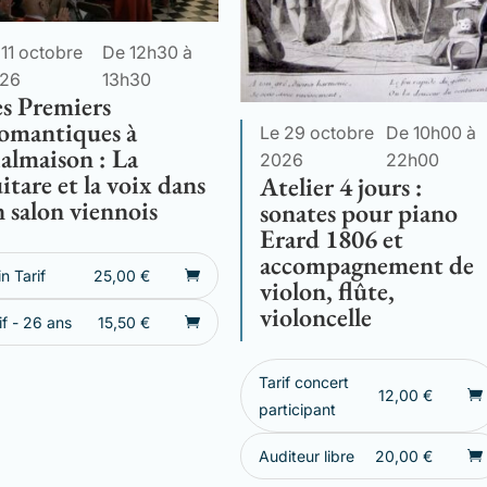
 11 octobre
De 12h30 à
26
13h30
s Premiers
omantiques à
Le 29 octobre
De 10h00 à
almaison : La
2026
22h00
itare et la voix dans
Atelier 4 jours :
 salon viennois
sonates pour piano
Erard 1806 et
accompagnement de
in Tarif
25,00
€
violon, flûte,
violoncelle
if - 26 ans
15,50
€
Tarif concert
12,00
€
participant
Auditeur libre
20,00
€