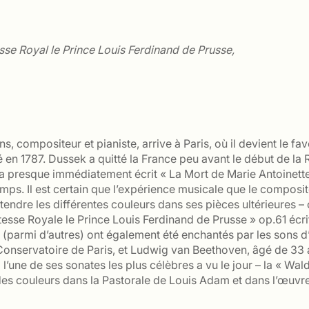
sse Royal le Prince Louis Ferdinand de Prusse,
, compositeur et pianiste, arrive à Paris, où il devient le fa
é en 1787. Dussek a quitté la France peu avant le début de la 
l a presque immédiatement écrit « La Mort de Marie Antoinett
 temps. Il est certain que l’expérience musicale que le compos
tendre les différentes couleurs dans ses pièces ultérieure
esse Royale le Prince Louis Ferdinand de Prusse » op.61 écri
(parmi d’autres) ont également été enchantés par les sons d
Conservatoire de Paris, et Ludwig van Beethoven, âgé de 33 
l’une de ses sonates les plus célèbres a vu le jour – la « Wal
 des couleurs dans la Pastorale de Louis Adam et dans l’œuvr