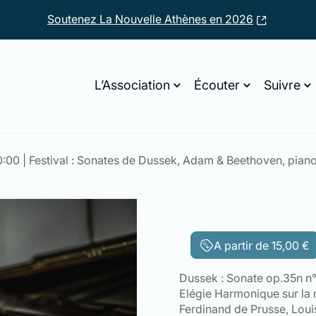
Soutenez La Nouvelle Athènes en 2026
L’Association
Écouter
Suivre
0:00 | Festival : Sonates de Dussek, Adam & Beethoven, pian
A partir de
15,00
€
Dussek : Sonate op.35n n°
Elégie Harmonique sur la 
Ferdinand de Prusse, Loui