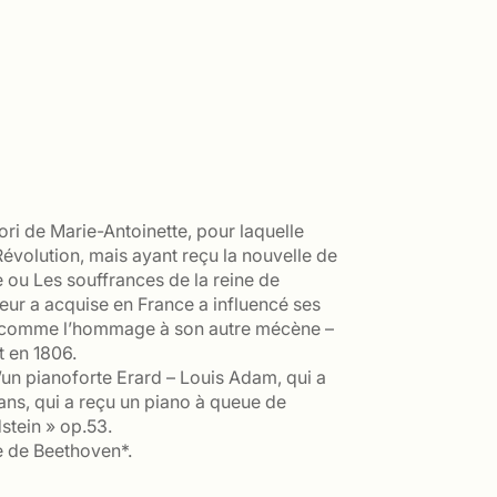
vori de Marie-Antoinette, pour laquelle
Révolution, mais ayant reçu la nouvelle de
e ou Les souffrances de la reine de
iteur a acquise en France a influencé ses
s – comme l’hommage à son autre mécène –
t en 1806.
’un pianoforte Erard – Louis Adam, qui a
ans, qui a reçu un piano à queue de
dstein » op.53.
e de Beethoven*.