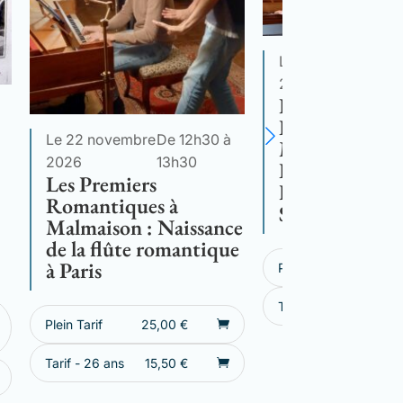
Le 13 décembre
D
2026
1
Les Premiers
Romantiques 
Le 22 novembre
De 12h30 à
Malmaison : 
2026
13h30
Romances de
Les Premiers
Hortense à Za
Romantiques à
Sagazan
Malmaison : Naissance
de la flûte romantique
à Paris
Plein Tarif
25,
Tarif - 26 ans
15,
Plein Tarif
25,00
€
Tarif - 26 ans
15,50
€