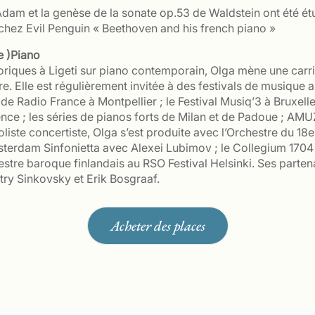
Adam et la genèse de la sonate op.53 de Waldstein ont été ét
 chez Evil Penguin « Beethoven and his french piano »
e )Piano
riques à Ligeti sur piano contemporain, Olga mène une carriè
re. Elle est régulièrement invitée à des festivals de musique 
de Radio France à Montpellier ; le Festival Musiq’3 à Bruxelle
nce ; les séries de pianos forts de Milan et de Padoue ; A
soliste concertiste, Olga s’est produite avec l’Orchestre du 1
msterdam Sinfonietta avec Alexei Lubimov ; le Collegium 1704
hestre baroque finlandais au RSO Festival Helsinki. Ses part
ry Sinkovsky et Erik Bosgraaf.
Acheter des places