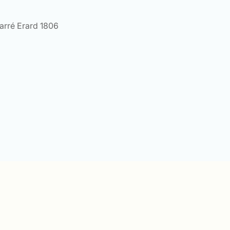
arré Erard 1806
e
:
0 €
0 €