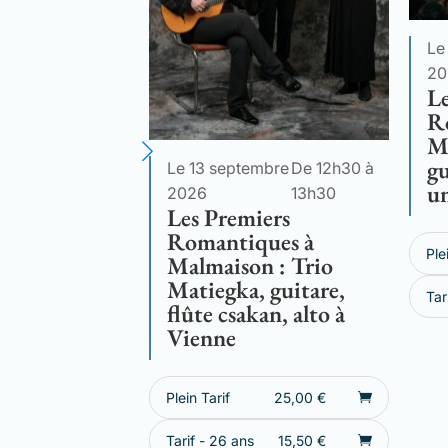
Le
20
Le
R
M
gu
Le 13 septembre
De 12h30 à
un
2026
13h30
Les Premiers
Romantiques à
Ple
Malmaison : Trio
Matiegka, guitare,
Tar
flûte csakan, alto à
Vienne
Plein Tarif
25,00
€
Tarif - 26 ans
15,50
€