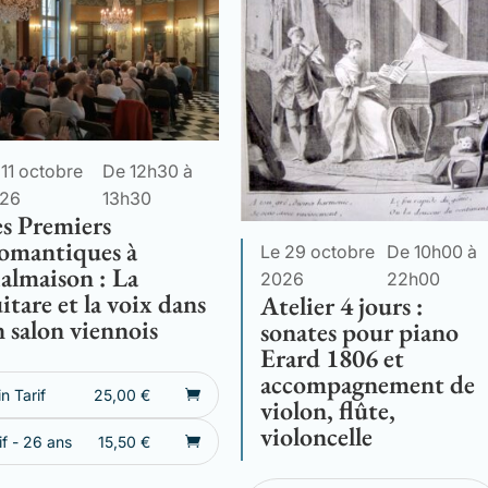
 11 octobre
De 12h30 à
26
13h30
s Premiers
omantiques à
Le 29 octobre
De 10h00 à
almaison : La
2026
22h00
itare et la voix dans
Atelier 4 jours :
 salon viennois
sonates pour piano
Erard 1806 et
accompagnement de
in Tarif
25,00
€
violon, flûte,
violoncelle
if - 26 ans
15,50
€