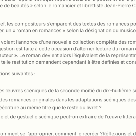
de beautés » selon le romancier et librettiste Jean-Pierre Cla
chef, les compositeurs s’emparent des textes des romances po
chanter, un « roman en romances » selon la désignation du mus
 volant l’annonce d’une nouvelle collection complète des ro
ion est faite à cette occasion d’alterner lecture du roman 
l’auteur ». Le roman devient alors l’équivalent de la représent
 telle restitution demandent cependant à être définies et cons
tions suivantes :
 œuvres scéniques de la seconde moitié du dix-huitième sie
es des romances originales dans les adaptations scéniques d
́écriture au même titre que le reste du livret ?
le et de gestuelle scénique peut-on extraire de l’œuvre litté
comment se l’approprier, comment le recréer ?Réflexions et 