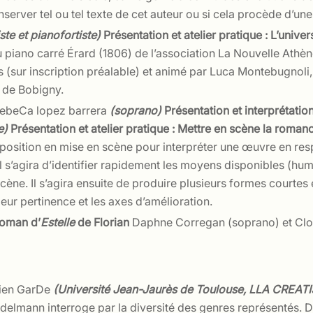
server tel ou tel texte de cet auteur ou si cela procède d’u
ste et pianofortiste)
Présentation et atelier pratique : L’univ
 piano carré Érard (1806) de l’association La Nouvelle Athèn
 (sur inscription préalable) et animé par Luca Montebugnol
 de Bobigny.
rebeCa lopez barrera
(soprano)
Présentation et interprétat
ne)
Présentation et atelier pratique : Mettre en scène la roma
osition en mise en scène pour interpréter une œuvre en respect
 s’agira d’identifier rapidement les moyens disponibles (humains
ène. Il s’agira ensuite de produire plusieurs formes courtes e
leur pertinence et les axes d’amélioration.
roman d’
Estelle
de Florian
Daphne Corregan (soprano) et Clot
ien GarDe
(Université Jean-Jaurès de Toulouse, LLA CREAT
elmann interroge par la diversité des genres représentés. De