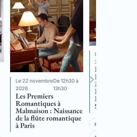
Le 13 décembre
D
2026
1
Les Premiers
Romantiques 
Le 22 novembre
De 12h30 à
Malmaison : 
2026
13h30
Romances de
Les Premiers
Hortense à Za
Romantiques à
Sagazan
Malmaison : Naissance
de la flûte romantique
à Paris
Plein Tarif
25,