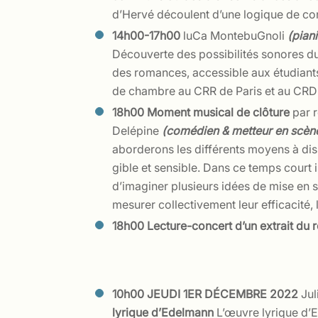
d’Hervé découlent d’une logique de con
14h00-17h00
luCa MontebuGnoli
(piani
Découverte des possibilités sonores du
des romances, accessible aux étudiants
de chambre au CRR de Paris et au CRD
18h00
Moment musical de clôture
par 
Delépine
(comédien & metteur en scè
aborderons les différents moyens à disp
gible et sensible. Dans ce temps court il
d’imaginer plusieurs idées de mise en sc
mesurer collectivement leur efficacité, 
18h00
Lecture-concert d’un extrait du 
10h00
JEUDI 1ER DÉCEMBRE 2022
Jul
lyrique d’Edelmann
L’œuvre lyrique d’Ed