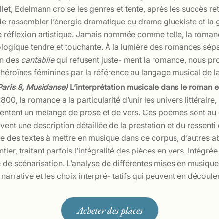
let, Edelmann croise les genres et tente, après les succès re
 rassembler l’énergie dramatique du drame gluckiste et la g
te réflexion artistique. Jamais nommée comme telle, la roma
ogique tendre et touchante. À la lumière des romances sépa
on des
cantabile
qui refusent juste- ment la romance, nous pr
 héroïnes féminines par la référence au langage musical de 
 Paris 8, Musidanse)
L’interprétation musicale dans le roman
00, la romance a la particularité d’unir les univers littérair
sentent un mélange de prose et de vers. Ces poèmes sont au
vent une description détaillée de la prestation et du ressent
e des textes à mettre en musique dans ce corpus, d’autres abo
r, traitant parfois l’intégralité des pièces en vers. Intégrée 
de scénarisation. L’analyse de différentes mises en musique de
rative et les choix interpré- tatifs qui peuvent en découler
Acheter des places