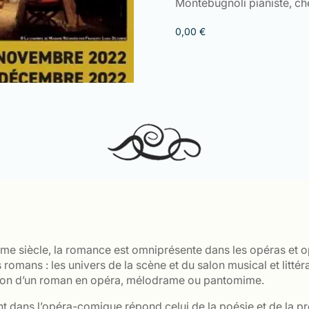
Montebugnoli pianiste, ch
0,00
€
ème siècle, la romance est omniprésente dans les opéras et 
omans : les univers de la scène et du salon musical et littéra
tion d’un roman en opéra, mélodrame ou pantomime.
t dans l’opéra-comique répond celui de la poésie et de la pr