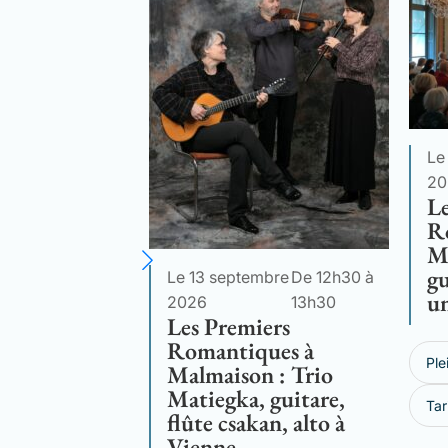
Le
20
Le
R
M
gu
Le 13 septembre
De 12h30 à
un
2026
13h30
Les Premiers
Romantiques à
Ple
Malmaison : Trio
Matiegka, guitare,
Tar
flûte csakan, alto à
Vienne