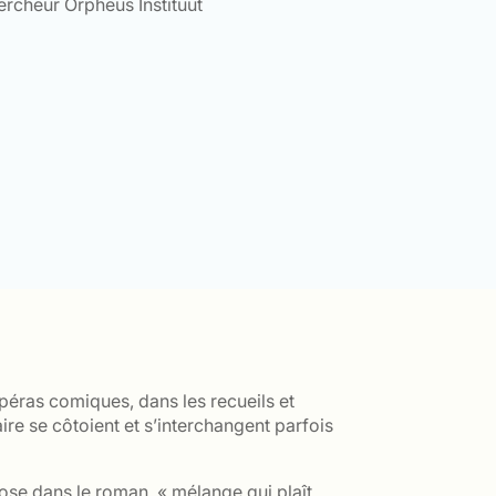
ercheur Orpheus Instituut
opéras comiques, dans les recueils et
ire se côtoient et s’interchangent parfois
ose dans le roman, « mélange qui plaît,