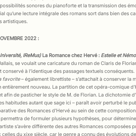
 possibilités sonores du pianoforte et la transmission des é
cial qu’une lecture intégrale des romans sort dans bien des 
 artistiques.
OVEMBRE 2022 :
niversité, IReMus)
La Romance chez Hervé :
Estelle et Némo
 Jallais, se voulait une caricature du roman de Claris de Flori
it conservé à l’identique des passages textuels conséquents. 
a favorite
– également librettiste – s’attachait à conserver 
t un entièrement nouveau. La partition de cet opéra-comique d’
afin de pasticher le style de M. de Florian. La dichotomie d’
 habitudes autant que sage ici – paraît avoir perturbé le pub
arative des Romances d’Hervé au sein de cette composition a
 permettra de formuler plusieurs hypothèses, pour détermin
cet artiste s’avère différente des autres Romances composées p
les du xixe siècle, car le genre a connu des évolutions depu