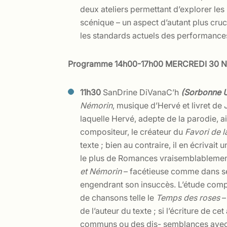
deux ateliers permettant d’explorer les
scénique – un aspect d’autant plus cru
les standards actuels des performances
Programme
14h00-17h00
MERCREDI 30 N
1
1h30
SanDrine DiVanaC’h
(Sorbonne U
Némorin
, musique d’Hervé et livret de
laquelle Hervé, adepte de la parodie, a
compositeur, le créateur du
Favori de l
texte ; bien au contraire, il en écrivai
le plus de Romances vraisemblablement 
et Némorin
– facétieuse comme dans ses
engendrant son insuccès. L’étude comp
de chansons telle le
Temps des roses
–
de l’auteur du texte ; si l’écriture de 
communs ou des dis- semblances avec cel