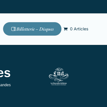
Billetterie – Disques
0 Articles
es
andes