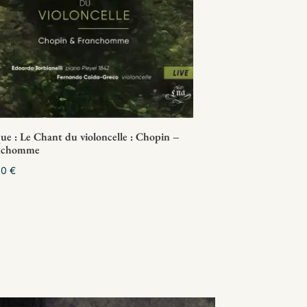
ue : Le Chant du violoncelle : Chopin –
nchomme
00
€