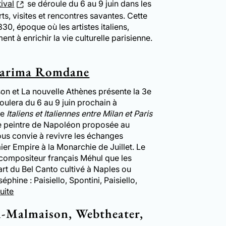
tival
se déroule du 6 au 9 juin dans les
ts, visites et rencontres savantes. Cette
30, époque où les artistes italiens,
nt à enrichir la vie culturelle parisienne.
arima Romdane
n et La nouvelle Athènes présente la 3e
oulera du 6 au 9 juin prochain à
me
Italiens et Italiennes entre Milan et Paris
le peintre de Napoléon proposée au
ous convie à revivre les échanges
mier Empire à la Monarchie de Juillet. Le
 compositeur français Méhul que les
’art du Bel Canto cultivé à Naples ou
phine : Paisiello, Spontini, Paisiello,
suite
eil-Malmaison, Webtheater,