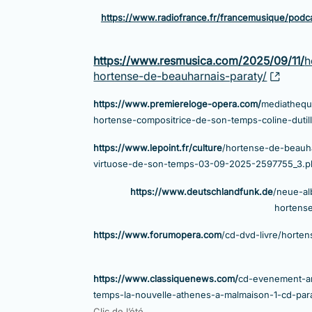
https://www.radiofrance.fr/francemusique/podc
https://www.resmusica.com/2025/09/11/
h
hortense-de-beauharnais-paraty/
https://www.premiereloge-opera.com/
mediathequ
hortense-compositrice-de-son-temps-coline-dutille
https://www.lepoint.fr/culture
/hortense-de-beauha
virtuose-de-son-temps-03-09-2025-2597755_3.p
https://www.deutschlandfunk.de
/neue-al
hortense
https://www.forumopera.com
/cd-dvd-livre/horte
https://www.classiquenews.com/
cd-evenement-an
temps-la-nouvelle-athenes-a-malmaison-1-cd-par
Clic de l’été