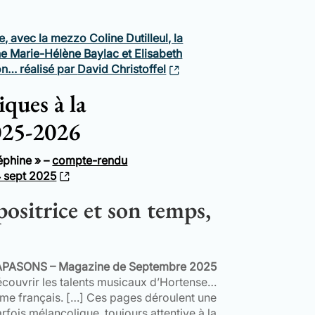
, avec la mezzo Coline Dutilleul, la
ne M
arie-Hélène Baylac et Elisabeth
on… réalisé par
David Christoffel
ques à la
025-2026
éphine » –
compte-rendu
4 sept 2025
ositrice et son temps,
APASONS – Magazine de Septembre 2025
edécouvrir les talents musicaux d’Hortense…
e français. […] Ces pages déroulent une
fois mélancolique, toujours attentive à la