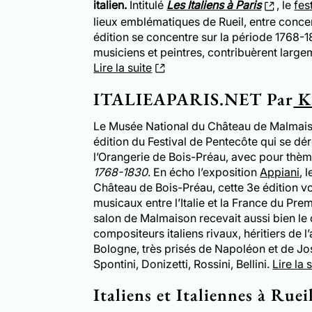
italien.
Intitulé
Les Italiens à Paris
, le
fes
lieux emblématiques de Rueil, entre concer
édition se concentre sur la période 1768-18
musiciens et peintres, contribuèrent largeme
Lire la suite
ITALIEAPARIS.NET Par
K
Le Musée National du Château de Malmaiso
édition du Festival de Pentecôte qui se dér
l’Orangerie de Bois-Préau, avec pour thè
1768-1830
. En écho l’exposition
Appiani
, 
Château de Bois-Préau, cette 3e édition v
musicaux entre l’Italie et la France du Pre
salon de Malmaison recevait aussi bien le
compositeurs italiens rivaux, héritiers de l
Bologne, très prisés de Napoléon et de José
Spontini, Donizetti, Rossini, Bellini.
Lire la 
Italiens et Italiennes à Ru