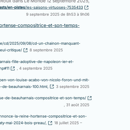
Roux dans Le Monde 12 septembre 2025,
asts/en-pistes
/les-saisons-virtuoses-7535433
9 septembre 2025 de 8h53 à 9h06
ortense-compositrice-et-son-temps-
e/cd/2025/09/08/cd-un-chainon-manquant-
ul-critique/
8 septembre 2025
rnais-fille-adoptive-de-napoleon-ier-et-
hp#11
, 4 septembre 2025
ben-von-louise-acabo-von-nicolo-foron-und-mit-
-de-beauharnais-100.html,
3 septembre 2025
nse-de-beauharnais-compositrice-et-son-temps/
, 31 août 2025
nonce-la-reine-hortense-compositrice-et-son-
aty-mai-2024-bois-preau/,
18 juillet 2025 –