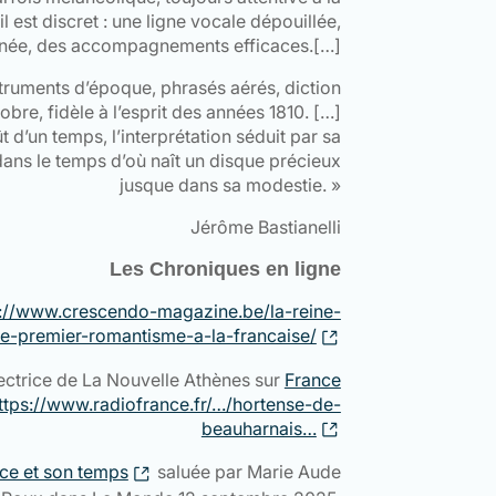
l est discret : une ligne vocale dépouillée,
rnée, des accompagnements efficaces.[…]
nstruments d’époque, phrasés aérés, diction
bre, fidèle à l’esprit des années 1810. […]
t d’un temps, l’interprétation séduit par sa
dans le temps d’où naît un disque précieux
jusque dans sa modestie. »
Jérôme Bastianelli
Les Chroniques en ligne
://www.crescendo-magazine.be/la-reine-
le-premier-romantisme-a-la-francaise/
ectrice de La Nouvelle Athènes sur
France
ttps://www.radiofrance.fr/…/hortense-de-
beauharnais…
ice et son temps
saluée par Marie Aude