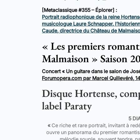
[Metaclassique
#355 – Éplorer]
:
Portrait radiophonique de la reine Hortense
musicologue Laure Schnapper,
l’historien
Caude, directrice du Château de Malmais
« Les premiers romanti
Malmaison » Saison 2
Concert « Un guitare dans le salon de Jos
Forumopera.com par Marcel Quillevéré, 1
Disque Hortense, comp
label Paraty
5 DI
«
Ce riche et rare portrait, invitant à r
ouvre un panorama du premier romantism
mélodie souple, souvent tendre, par