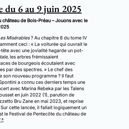
e du 6 au 9 juin 2025
u château de Bois-Préau – Jouons avec le
 2025
Les Misérables
? Au chapitre 8 du tome IV
amment ceci : « La voiturée qui ouvrait le
-tête avec une jovialité hagarde un pot-
tale
, les arbres frémissaient
 faces de bourgeois écoutaient avec
es par des spectres. » Le chef des
n de son nouveau programme ? Il faut
Spontini a connu ces derniers temps une
concert avec Marina Rebeka par les Talens
usset en juin 2022 (1), parution de
zzetto Bru Zane en mai 2023, et reprise
Sur cette lancée, il fallait logiquement un
st le Festival de Pentecôte du château de