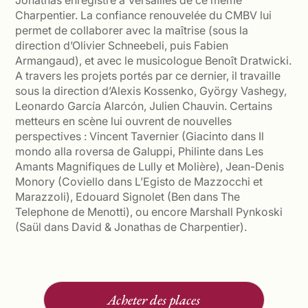
Jonathas enregistré à Versailles de ce même
Charpentier. La confiance renouvelée du CMBV lui
permet de collaborer avec la maîtrise (sous la
direction d’Olivier Schneebeli, puis Fabien
Armangaud), et avec le musicologue Benoît Dratwicki.
A travers les projets portés par ce dernier, il travaille
sous la direction d’Alexis Kossenko, György Vashegy,
Leonardo García Alarcón, Julien Chauvin. Certains
metteurs en scène lui ouvrent de nouvelles
perspectives : Vincent Tavernier (Giacinto dans Il
mondo alla roversa de Galuppi, Philinte dans Les
Amants Magnifiques de Lully et Molière), Jean-Denis
Monory (Coviello dans L’Egisto de Mazzocchi et
Marazzoli), Edouard Signolet (Ben dans The
Telephone de Menotti), ou encore Marshall Pynkoski
(Saül dans David & Jonathas de Charpentier).
Acheter des places