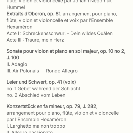
flûte, violon et violoncelle par Johann Nepomuk
Hummel
Extraits d’Oberon, op. 81
, arrangement pour piano,
flûte, violon et violoncelle et voix par l’Ensemble
Hexaméron
Acte I : Schreckensschwur! – Dein wildes Quälen
Acte III : Traure, mein Herz
Sonate pour violon et piano en sol majeur, op. 10 no 2
,
J. 100
II. Adagio
III. Air Polonais — Rondo Allegro
Leier und Schwert, op. 41 (voix)
no. 1 Gebet während der Schlacht
no. 2 Abschied vom Leben
Konzertstück en fa mineur, op. 79, J. 282
,
arrangement pour piano, flûte, violon et violoncelle
par l’Ensemble Hexaméron
I. Larghetto ma non troppo
II. Allegro passionato