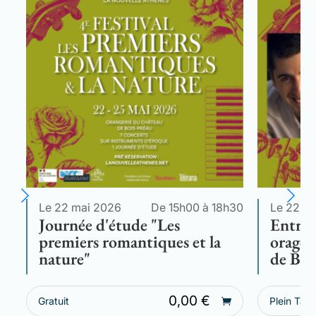
Le 22 mai 2026
De 15h00 à 18h30
Le 22 m
Journée d'étude "Les
Entre 
premiers romantiques et la
orages
nature"
de Be
0,00
€
Plein Tarif
Gratuit