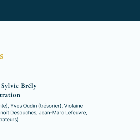
s
 Sylvie Brély
tration
e), Yves Oudin (trésorier), Violaine
Benoît Desouches, Jean-Marc Lefeuvre,
rateurs)