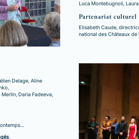
Luca Montebugnoli, Laura
Partenariat culturel
Elisabeth Caude, directri
national des Châteaux de
élien Delage, Aline
nko,
e Merlin, Daria Fadeeva,
 Bontemps…
agés
.