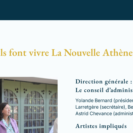
Ils font vivre La Nouvelle Athène
Direction générale :
Le conseil d’adminis
Yolande Bernard (président
Larretgère (secrétaire), 
Astrid Chevance (administ
Artistes impliqués