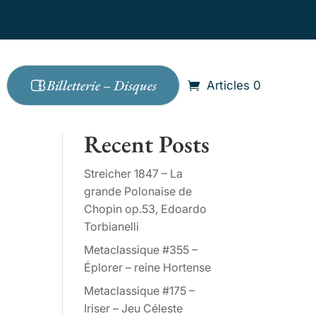
Billetterie – Disques
Articles 0
Rechercher
n
Recent Posts
Streicher 1847 – La
grande Polonaise de
Chopin op.53, Edoardo
Torbianelli
Metaclassique #355 –
Éplorer – reine Hortense
Metaclassique #175 –
Iriser – Jeu Céleste