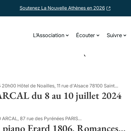
Soutenez La Nouvelle Athènes en 2026
L’Association
Écouter
Suivre
elle, Flûte) et piano Erard 1806
 à l’hôtel de Noailles (St Germai
0h00 Hôtel de Noailles, 11 rue d'Alsace 78100 Saint...
’ARCAL du 8 au 10 juillet 2024
00 ARCAL, 87 rue des Pyrénées PARIS...
 piano Erard 1806, Romances…