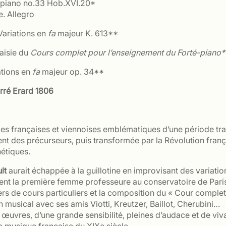
 piano no.33 Hob.XVI.20*
e. Allegro
Variations en
fa
majeur K. 613**
aisie du
Cours complet pour l’enseignement du Forté-piano*
ations en
fa
majeur op. 34**
rré Erard 1806
es françaises et viennoises emblématiques d’une période tra
t des précurseurs, puis transformée par la Révolution frança
hétiques.
lt
aurait échappée à la guillotine en improvisant des variati
evient la première femme professeure au conservatoire de Pari
ers de cours particuliers et la composition du « Cour comple
n musical avec ses amis Viotti, Kreutzer, Baillot, Cherubini…
s œuvres, d’une grande sensibilité, pleines d’audace et de vi