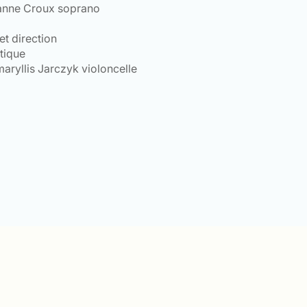
ianne Croux soprano
t direction
tique
aryllis Jarczyk violoncelle
e
0 €
0 €