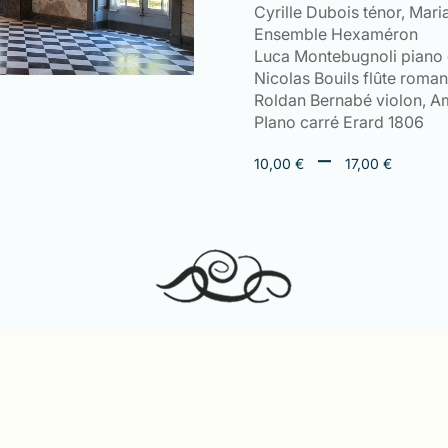
Cyrille Dubois ténor, Mar
Ensemble Hexaméron
Luca Montebugnoli piano e
Nicolas Bouils flûte roman
Roldan Bernabé violon, Am
PIano carré Erard 1806
Plag
–
10,00
€
17,00
€
de
prix :
10,0
à
17,0