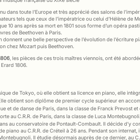
la musique française du XIXe siècle
nu dans toute l’Europe et très apprécié des salons de l’impé
mateurs tels que ceux de l’impératrice ou celui d’Hélène de M
ue 10 ans après sa mort en 1801 sous forme d’un opéra pastic
uvres de Beethoven à Paris.
onnent une belle perspective de l’évolution de l’écriture pia
tion chez Mozart puis Beethoven.
 1806
, les pièces de ces trois maîtres viennois, ont été abord
 Erard 1806.
ue de Tokyo, où elle obtient sa licence en piano, elle intègre
 Elle obtient son diplôme de premier cycle supérieur en a
ue et de danse de Paris, dans la classe de Franck Prevost et
orte au C.R.R. de Paris, dans la classe de Luca Montebugnoli
ns au conservatoire de Pontault-Combault. Il décide d’y cons
 piano au C.R.R. de Créteil à 26 ans. Pendant son internat, il 
ontebugnoli. Il étudie désormais auprès de ce dernier, au C.R