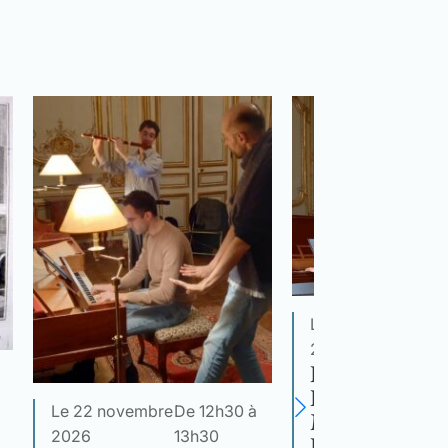
Le 13 décembre
D
2026
1
Les Premiers
Romantiques 
Le 22 novembre
De 12h30 à
Malmaison : 
2026
13h30
Romances de