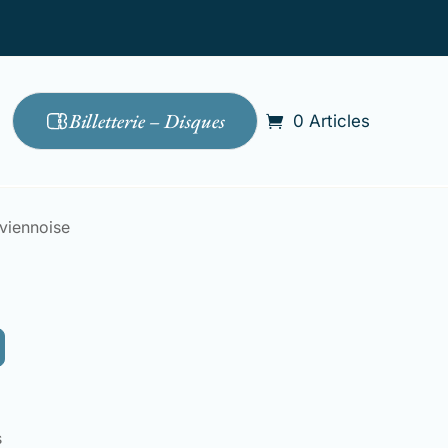
Billetterie – Disques
0 Articles
 viennoise
s