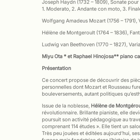
Joseph Haydn (1732 – 1809), Sonate pour
1. Moderato, 2. Andante con moto, 3. Final
Wolfgang Amadeus Mozart (1756 – 1791), 
Hélène de Montgeroult (1764 – 1836), Fant
Ludwig van Beethoven (1770 – 1827), Vari
Miyu Ota * et Raphael Hinojosa** piano ca
Présentation
Ce concert propose de découvrir des pièc
personnelles dont Mozart et Rousseau furen
bouleversements, autant politiques qu’est
Issue de la noblesse,
Hélène de Montgérou
révolutionnaire. Brillante pianiste, elle d
poursuit son activité pédagogique au trav
comprenant 114 études ». Elle tient un salo
Très peu jouées et éditées aujourd’hui, se