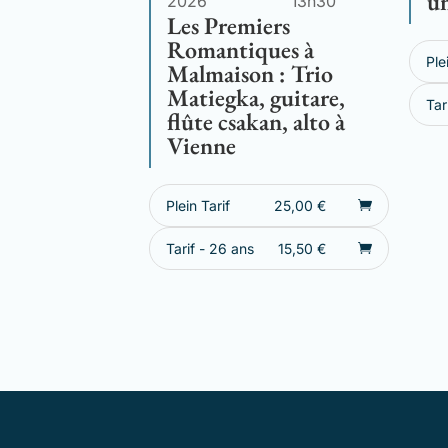
un
2026
13h30
Les Premiers
Romantiques à
Ple
Malmaison : Trio
Matiegka, guitare,
Tar
flûte csakan, alto à
Vienne
Plein Tarif
25,00
€
Tarif - 26 ans
15,50
€