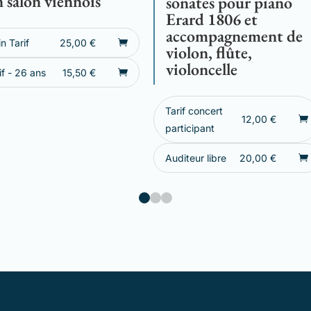
 salon viennois
sonates pour piano
Erard 1806 et
accompagnement de
in Tarif
25,00
€
violon, flûte,
violoncelle
if - 26 ans
15,50
€
Tarif concert
12,00
€
participant
Auditeur libre
20,00
€