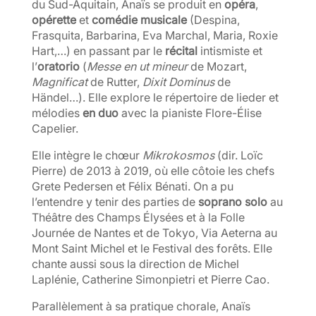
du Sud-Aquitain, Anaïs se produit en
opéra
,
opérette
et
comédie musicale
(Despina,
Frasquita, Barbarina, Eva Marchal, Maria, Roxie
Hart,…) en passant par le
récital
intismiste et
l’
oratorio
(
Messe en ut mineur
de Mozart,
Magnificat
de Rutter,
Dixit Dominus
de
Händel…). Elle explore le répertoire de lieder et
mélodies
en duo
avec la pianiste Flore-Élise
Capelier.
Elle intègre le chœur
Mikrokosmos
(dir. Loïc
Pierre) de 2013 à 2019, où elle côtoie les chefs
Grete Pedersen et Félix Bénati. On a pu
l’entendre y tenir des parties de
soprano solo
au
Théâtre des Champs Élysées et à la Folle
Journée de Nantes et de Tokyo, Via Aeterna au
Mont Saint Michel et le Festival des forêts. Elle
chante aussi sous la direction de Michel
Laplénie, Catherine Simonpietri et Pierre Cao.
Parallèlement à sa pratique chorale, Anaïs