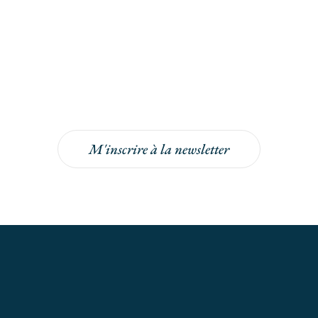
Inscrivez-vous à la
newsletter
Inscrivez-vous à la newsletter pour bénéficier
de -5% sur votre prochaine commande !
M'inscrire à la newsletter