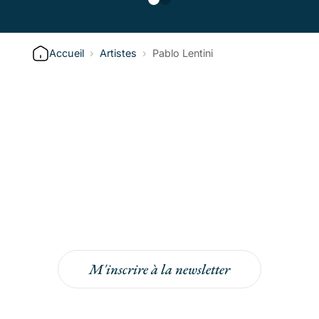
Accueil
›
Artistes
›
Pablo Lentini
Inscrivez-vous à la
newsletter
Inscrivez-vous à la newsletter pour bénéficier
de -5% sur votre prochaine commande !
M'inscrire à la newsletter