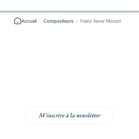
Accueil
›
Compositeurs
›
Franz Xaver Mozart
Inscrivez-vous à la
newsletter
Inscrivez-vous à la newsletter pour bénéficier
de -5% sur votre prochaine commande !
M'inscrire à la newsletter