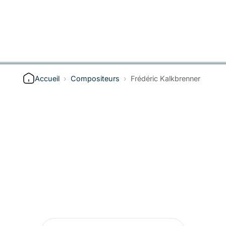
Accueil
›
Compositeurs
›
Frédéric Kalkbrenner
Inscrivez-vous à la
newsletter
Inscrivez-vous à la newsletter pour bénéficier
de -5% sur votre prochaine commande !