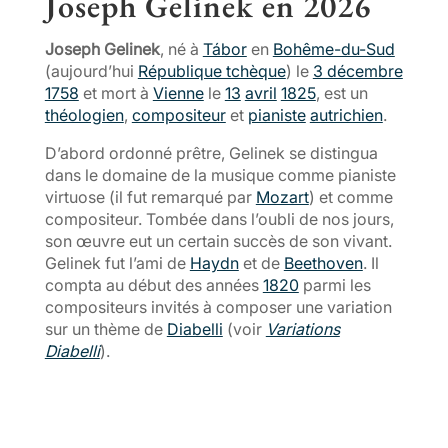
Joseph Gelinek en
2026
Joseph Gelinek
, né à
Tábor
en
Bohême-du-Sud
(aujourd’hui
République tchèque
) le
3 décembre
1758
et mort à
Vienne
le
13
avril
1825
, est un
théologien
,
compositeur
et
pianiste
autrichien
.
D’abord ordonné prêtre, Gelinek se distingua
dans le domaine de la musique comme pianiste
virtuose (il fut remarqué par
Mozart
) et comme
compositeur. Tombée dans l’oubli de nos jours,
son œuvre eut un certain succès de son vivant.
Gelinek fut l’ami de
Haydn
et de
Beethoven
. Il
compta au début des années
1820
parmi les
compositeurs invités à composer une variation
sur un thème de
Diabelli
(voir
Variations
Diabelli
).