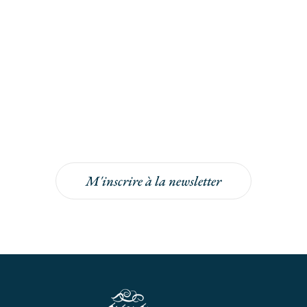
Inscrivez-vous à la
newsletter
Inscrivez-vous à la newsletter pour bénéficier
de -5% sur votre prochaine commande !
M'inscrire à la newsletter