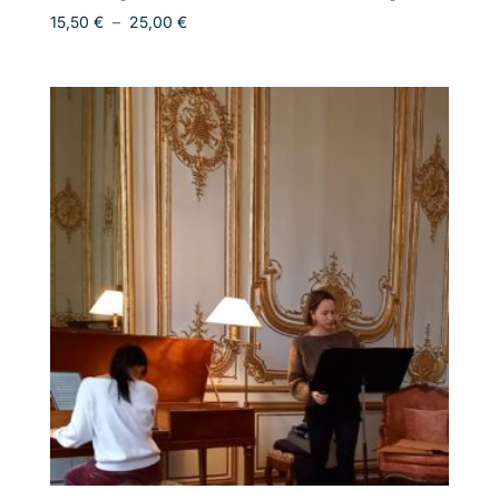
Plage
15,50
€
–
25,00
€
de
prix :
15,50 €
à
25,00 €