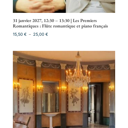
31 janvier 2027, 12:30 – 13:30 | Les Premiers
Romantiques : Flûte romantique et piano français
Plage
15,50
€
–
25,00
€
de
prix :
15,50 €
à
25,00 €