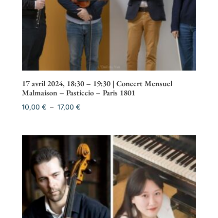
17 avril 2024, 18:30 – 19:30 | Concert Mensuel
Malmaison – Pasticcio – Paris 1801
Plage
10,00
€
–
17,00
€
de
prix :
10,00 €
à
17,00 €