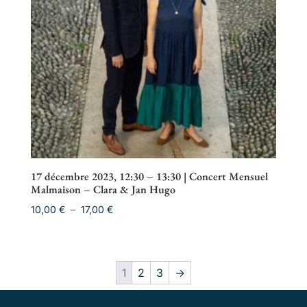
17 décembre 2023, 12:30 – 13:30 | Concert Mensuel
Malmaison – Clara & Jan Hugo
Plage
10,00
€
–
17,00
€
de
prix :
10,00 €
1
2
3
→
à
17,00 €