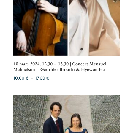
10 mars 2024, 12:30 – 13:30 | Concert Mensuel
Malmaison – Gauthier Broutin & Hyewon Ha
Plage
10,00
€
–
17,00
€
de
prix :
10,00 €
à
17,00 €