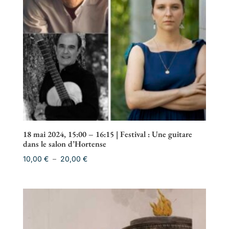
18 mai 2024, 15:00 – 16:15 | Festival : Une guitare
dans le salon d’Hortense
Plage
10,00
€
–
20,00
€
de
prix :
10,00 €
à
20,00 €