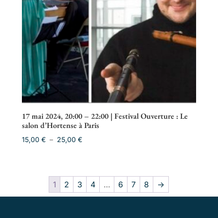
17 mai 2024, 20:00 – 22:00 | Festival Ouverture : Le
salon d’Hortense à Paris
Plage
15,00
€
–
25,00
€
de
prix :
15,00 €
1
2
3
4
…
6
7
8
→
à
25,00 €