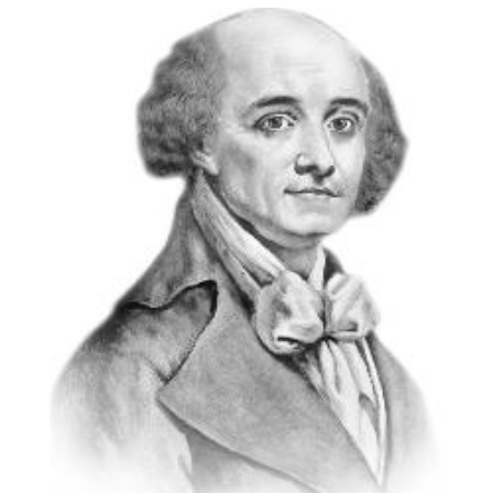
15,00 €
à
31,50 €