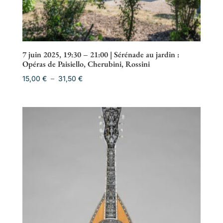
7 juin 2025, 19:30 – 21:00 | Sérénade au jardin :
Opéras de Paisiello, Cherubini, Rossini
Plage
15,00
€
–
31,50
€
de
prix :
15,00 €
à
31,50 €