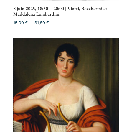
8 juin 2025, 18:30 – 20:00 | Viotti, Boccherini et
Maddalena Lombardini
Plage
15,00
€
–
31,50
€
de
prix :
15,00 €
à
31,50 €