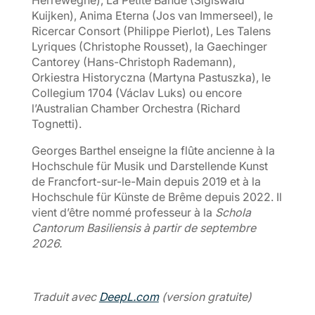
Herreweghe), La Petite Bande (Sigiswald
Kuijken), Anima Eterna (Jos van Immerseel), le
Ricercar Consort (Philippe Pierlot), Les Talens
Lyriques (Christophe Rousset), la Gaechinger
Cantorey (Hans-Christoph Rademann),
Orkiestra Historyczna (Martyna Pastuszka), le
Collegium 1704 (Václav Luks) ou encore
l’Australian Chamber Orchestra (Richard
Tognetti).
Georges Barthel enseigne la flûte ancienne à la
Hochschule für Musik und Darstellende Kunst
de Francfort-sur-le-Main depuis 2019 et à la
Hochschule für Künste de Brême depuis 2022. Il
vient d’être nommé professeur à la
Schola
Cantorum Basiliensis à partir de septembre
2026.
Traduit avec
DeepL.com
(version gratuite)