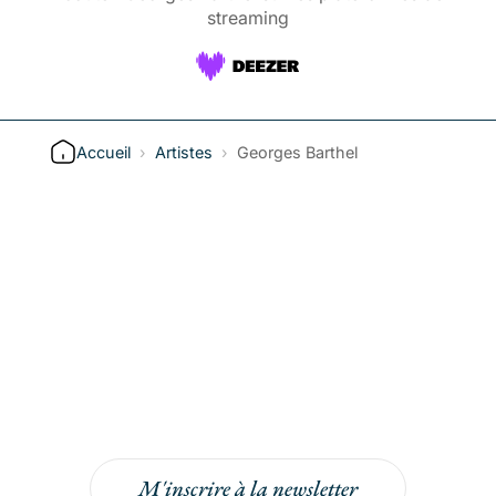
streaming
Accueil
›
Artistes
›
Georges Barthel
Inscrivez-vous à la
newsletter
Inscrivez-vous à la newsletter pour bénéficier
de -5% sur votre prochaine commande !
M'inscrire à la newsletter