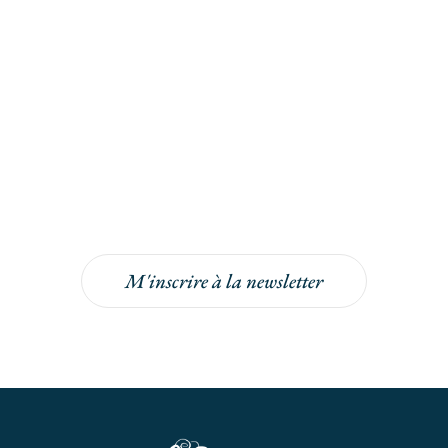
Inscrivez-vous à la
newsletter
Inscrivez-vous à la newsletter pour bénéficier
de -5% sur votre prochaine commande !
M'inscrire à la newsletter