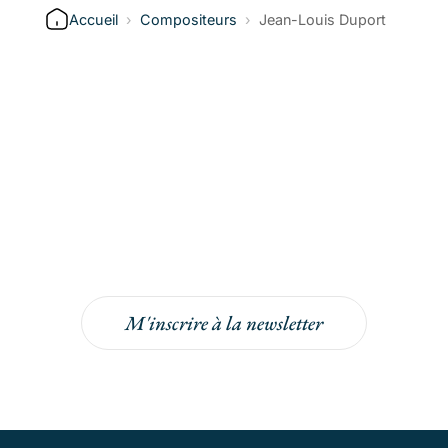
Accueil
›
Compositeurs
›
Jean-Louis Duport
Inscrivez-vous à la
newsletter
Inscrivez-vous à la newsletter pour bénéficier
de -5% sur votre prochaine commande !
M'inscrire à la newsletter