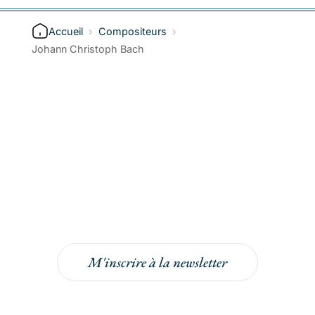
Accueil
›
Compositeurs
›
Johann Christoph Bach
Inscrivez-vous à la
newsletter
Inscrivez-vous à la newsletter pour bénéficier
de -5% sur votre prochaine commande !
M'inscrire à la newsletter