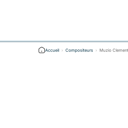
Accueil
›
Compositeurs
›
Muzio Clement
Inscrivez-vous à la 
Inscrivez-vous à la newsletter po