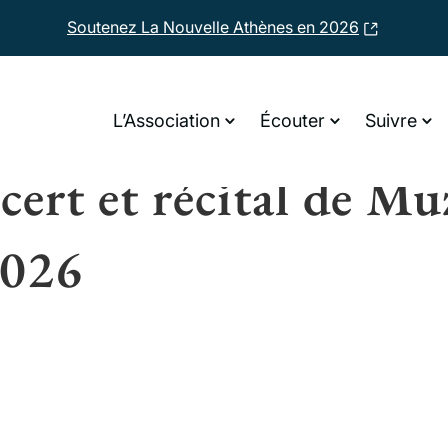
Soutenez La Nouvelle Athènes en 2026
i
L’Association
Écouter
Suivre
ert et récital de M
026