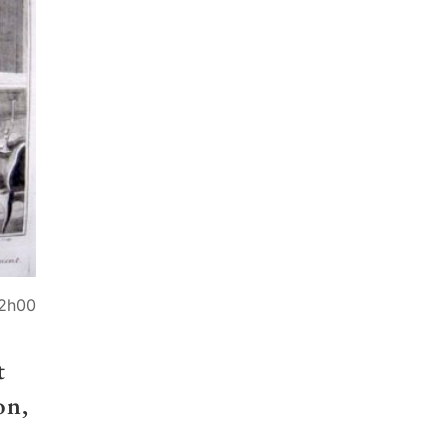
22h00
t
on,