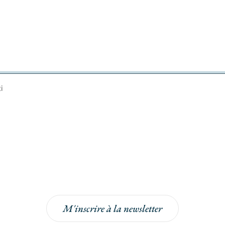
i
newsletter
ur bénéficier de -5% sur votre prochaine commande !
M'inscrire à la newsletter