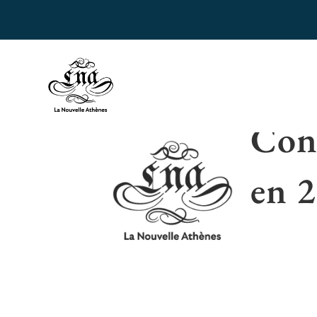
Accueil
›
Compositeurs
›
Muzio Clement
Conc
en
2