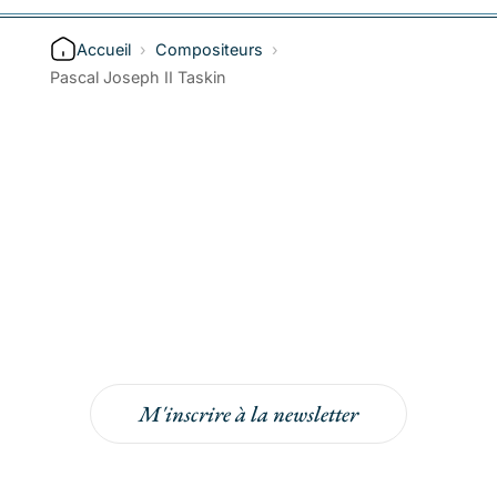
Accueil
›
Compositeurs
›
Pascal Joseph II Taskin
Inscrivez-vous à la
newsletter
Inscrivez-vous à la newsletter pour bénéficier
de -5% sur votre prochaine commande !
M'inscrire à la newsletter