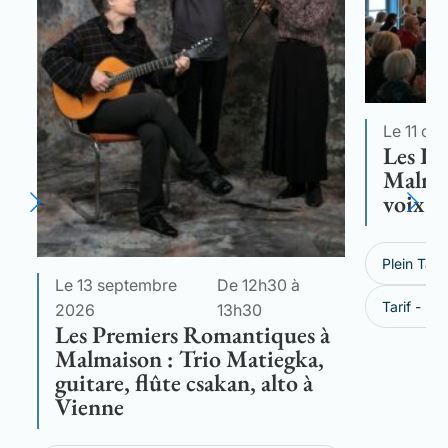
Le 11 oc
Les Pr
Malmai
voix d
Plein Tarif
Le 13 septembre
De 12h30 à
Tarif - 26
2026
13h30
Les Premiers Romantiques à
Malmaison : Trio Matiegka,
guitare, flûte csakan, alto à
Vienne