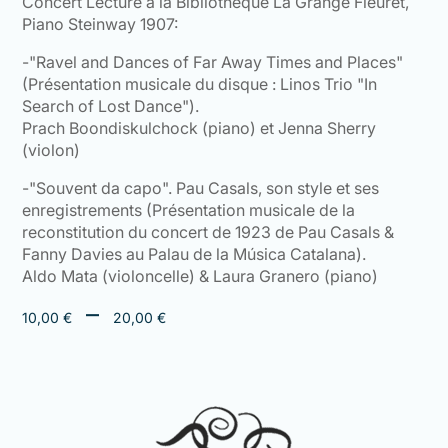
Concert Lecture à la Bibliothèque La Grange Fleuret,
Piano Steinway 1907:
-"Ravel and Dances of Far Away Times and Places"
(Présentation musicale du disque : Linos Trio "In
Search of Lost Dance").
Prach Boondiskulchock (piano) et Jenna Sherry
(violon)
-"Souvent da capo". Pau Casals, son style et ses
enregistrements (Présentation musicale de la
reconstitution du concert de 1923 de Pau Casals &
Fanny Davies au Palau de la Música Catalana).
Aldo Mata (violoncelle) & Laura Granero (piano)
Plage
–
10,00
€
20,00
€
de
prix :
10,00 €
à
20,00 €