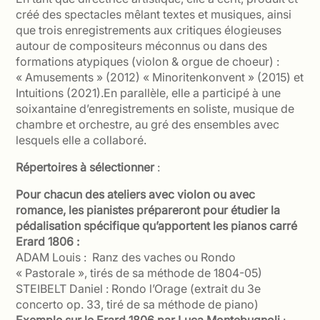
créé des spectacles mêlant textes et musiques, ainsi
que trois enregistrements aux critiques élogieuses
autour de compositeurs méconnus ou dans des
formations atypiques (violon & orgue de choeur) :
« Amusements » (2012) « Minoritenkonvent » (2015) et
Intuitions (2021).En parallèle, elle a participé à une
soixantaine d’enregistrements en soliste, musique de
chambre et orchestre, au gré des ensembles avec
lesquels elle a collaboré.
Répertoires à sélectionner
:
Pour chacun des ateliers avec violon ou avec
romance, les pianistes prépareront
pour étudier la
pédalisation spécifique qu’apporte
nt
le
s
piano
s
carré
Erard 1806
:
ADAM Louis : Ranz des vaches ou Rondo
« Pastorale », tirés de sa méthode de 1804-05)
STEIBELT Daniel : Rondo l’Orage (extrait du 3e
concerto op. 33, tiré de sa méthode de piano)
Exemple sur le Erard 1806 par Luca Montebugnoli
: