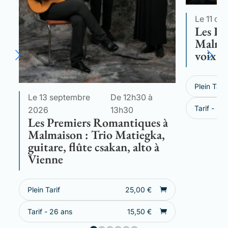
Le 11 oc
Les Pr
Malmai
voix d
Plein Tarif
Le 13 septembre
De 12h30 à
Tarif - 26
2026
13h30
Les Premiers Romantiques à
Malmaison : Trio Matiegka,
guitare, flûte csakan, alto à
Vienne
Plein Tarif
25,00
€
Tarif - 26 ans
15,50
€