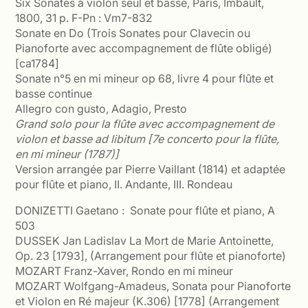
Six Sonates à violon seul et basse, Paris, Imbault,
1800, 31 p. F-Pn : Vm7-832
Sonate en Do (Trois Sonates pour Clavecin ou
Pianoforte avec accompagnement de flûte obligé)
[ca1784]
Sonate n°5 en mi mineur op 68, livre 4 pour flûte et
basse continue
Allegro con gusto, Adagio, Presto
Grand solo pour la flûte avec accompagnement de
violon et basse ad libitum [7e concerto pour la flûte,
en mi mineur (1787)]
Version arrangée par Pierre Vaillant (1814) et adaptée
pour flûte et piano, II. Andante, III. Rondeau
DONIZETTI Gaetano : Sonate pour flûte et piano, A
503
DUSSEK Jan Ladislav La Mort de Marie Antoinette,
Op. 23 [1793], (Arrangement pour flûte et pianoforte)
MOZART Franz-Xaver, Rondo en mi mineur
MOZART Wolfgang-Amadeus, Sonata pour Pianoforte
et Violon en Ré majeur (K.306) [1778] (Arrangement