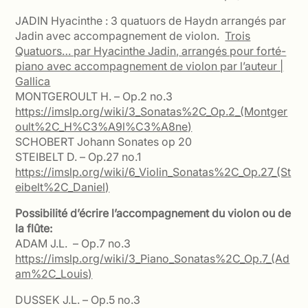
JADIN Hyacinthe : 3 quatuors de Haydn arrangés par
Jadin avec accompagnement de violon.
Trois
Quatuors… par Hyacinthe Jadin, arrangés pour forté-
piano avec accompagnement de violon par l’auteur |
Gallica
MONTGEROULT H. – Op.2 no.3
https://imslp.org/wiki/3_Sonatas%2C_Op.2_(Montger
oult%2C_H%C3%A9l%C3%A8ne)
SCHOBERT Johann Sonates op 20
STEIBELT D. – Op.27 no.1
https://imslp.org/wiki/6_Violin_Sonatas%2C_Op.27_(St
eibelt%2C_Daniel)
Possibilité d’écrire l’accompagnement du violon ou de
la flûte:
ADAM J.L. – Op.7 no.3
https://imslp.org/wiki/3_Piano_Sonatas%2C_Op.7_(Ad
am%2C_Louis)
DUSSEK J.L. – Op.5 no.3