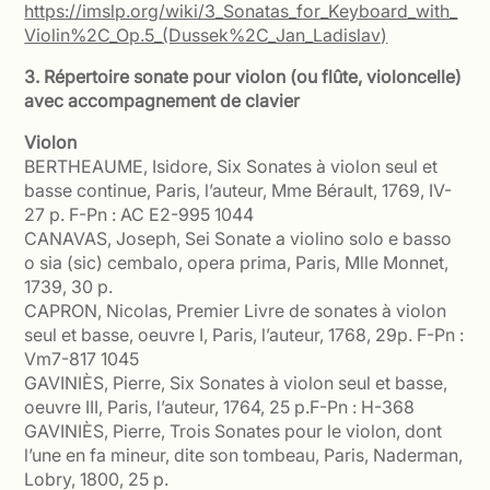
https://imslp.org/wiki/3_Sonatas_for_Keyboard_with_
Violin%2C_Op.5_(Dussek%2C_Jan_Ladislav)
3. Répertoire sonate pour violon (ou flûte, violoncelle)
avec accompagnement de clavier
Violon
BERTHEAUME, Isidore, Six Sonates à violon seul et
basse continue, Paris, l’auteur, Mme Bérault, 1769, IV-
27 p. F-Pn : AC E2-995 1044
CANAVAS, Joseph, Sei Sonate a violino solo e basso
o sia (sic) cembalo, opera prima, Paris, Mlle Monnet,
1739, 30 p.
CAPRON, Nicolas, Premier Livre de sonates à violon
seul et basse, oeuvre I, Paris, l’auteur, 1768, 29p. F-Pn :
Vm7-817 1045
GAVINIÈS, Pierre, Six Sonates à violon seul et basse,
oeuvre III, Paris, l’auteur, 1764, 25 p.F-Pn : H-368
GAVINIÈS, Pierre, Trois Sonates pour le violon, dont
l’une en fa mineur, dite son tombeau, Paris, Naderman,
Lobry, 1800, 25 p.