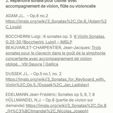
2. Répertoire sonate pour clavier avec
accompagnement de violon, flûte ou violoncelle
ADAM J.L. – Op.6 no.2
https://imslp.org/wiki/3_Sonatas%2C_Op.6_(Adam%2
C_Louis)
BOCCHERINI Luigi : 6 sonates op. 5
6 Violin Sonatas,
G.25-30 (Boccherini, Luigi) – IMSLP
BEAUVARLET-CHARPENTIER, Jean-Jacques:
Trois
sonates pour le clavecin dans le goût de la simphonie
concertante avec accompagnement de violon
obligé… VIII Oeuvre | Gallica
DUSSEK J.L. – Op.5 no.1, no. 2
https://imslp.org/wiki/3_Sonatas_for_Keyboard_with_
Violin%2C_Op.5_(Dussek%2C_Jan_Ladislav)
EDELMANN Jean-Frédéric: Sonates op 5, 6, 7, 8
HÜLLMANDEL N.J. – Op.8 (partie de violon sur
demande)
https://imslp.org/wiki/3_Sonatas%2C_Op.8
_(H%C3%BCllmandel%2C_Nicolas_Joseph)