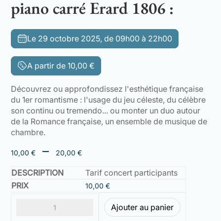
piano carré Erard 1806 :
Le 29 octobre 2025, de 09h00 à 22h00
A partir de
10,00
€
Découvrez ou approfondissez l'esthétique française
du 1er romantisme : l'usage du jeu céleste, du célèbre
son continu ou tremendo... ou monter un duo autour
de la Romance française, un ensemble de musique de
chambre.
Plage
–
10,00
€
20,00
€
de
prix :
Tarif concert participants
10,00 €
10,00
€
à
20,00 €
Ajouter au panier