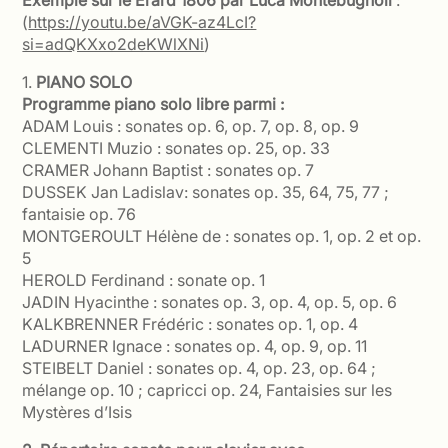
(
https://youtu.be/aVGK-az4LcI?
si=adQKXxo2deKWlXNi
)
1.
PIANO SOLO
Programme piano solo libre parmi :
ADAM Louis : sonates op. 6, op. 7, op. 8, op. 9
CLEMENTI Muzio : sonates op. 25, op. 33
CRAMER Johann Baptist : sonates op. 7
DUSSEK Jan Ladislav: sonates op. 35, 64, 75, 77 ;
fantaisie op. 76
MONTGEROULT Hélène de : sonates op. 1, op. 2 et op.
5
HEROLD Ferdinand : sonate op. 1
JADIN Hyacinthe : sonates op. 3, op. 4, op. 5, op. 6
KALKBRENNER Frédéric : sonates op. 1, op. 4
LADURNER Ignace : sonates op. 4, op. 9, op. 11
STEIBELT Daniel : sonates op. 4, op. 23, op. 64 ;
mélange op. 10 ; capricci op. 24, Fantaisies sur les
Mystères d’Isis