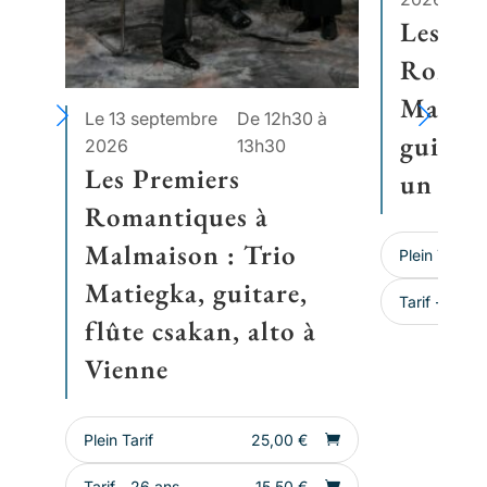
Les Pr
Romant
Malmai
Le 13 septembre
De 12h30 à
guitare
2026
13h30
Les Premiers
un sal
Romantiques à
Malmaison : Trio
Plein Tarif
Matiegka, guitare,
Tarif - 26 a
flûte csakan, alto à
Vienne
Plein Tarif
25,00
€
Tarif - 26 ans
15,50
€