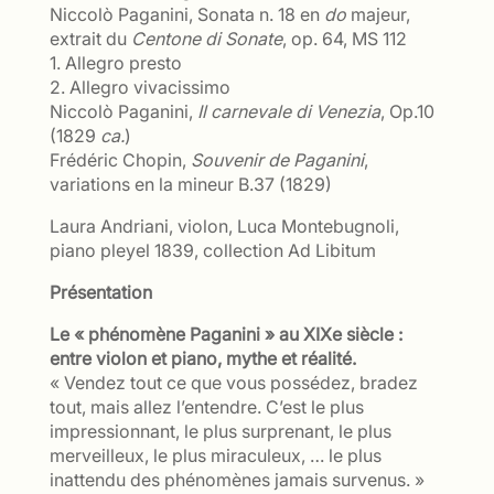
Niccolò Paganini, Sonata n. 18 en
do
majeur,
extrait du
Centone di Sonate
, op. 64, MS 112
1. Allegro presto
2. Allegro vivacissimo
Niccolò Paganini,
Il carnevale di Venezia
, Op.10
(1829
ca.
)
Frédéric Chopin,
Souvenir de Paganini
,
variations en la mineur B.37 (1829)
Laura Andriani, violon, Luca Montebugnoli,
piano pleyel 1839, collection Ad Libitum
Présentation
Le « phénomène Paganini » au XIXe siècle :
entre violon et piano, mythe et réalité.
« Vendez tout ce que vous possédez, bradez
tout, mais allez l’entendre. C’est le plus
impressionnant, le plus surprenant, le plus
merveilleux, le plus miraculeux, … le plus
inattendu des phénomènes jamais survenus. »