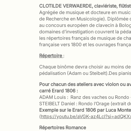
CLOTILDE VERWAERDE, claviériste, flûtis
Agrégée de musique et docteure en music
de Recherche en Musicologie). Diplômée de
au concours européen de clavecin à Bologne
domaines d’investigation couvrent la péda
les répertoires français de musique de ch
française vers 1800 et les ouvrages françai
Répertoire
:
Chaque binôme devra choisir au moins deux
pédalisation (Adam ou Steibelt).Des pianis
Pour chacun des ateliers avec violon ou a
carré Erard 1806
:
ADAM Louis : Ranz des vaches ou Rondo « 
STEIBELT Daniel : Rondo l’Orage (extrait 
Exemple sur le Erard 1806 par Luca Mont
(
https://youtu.be/aVGK-az4LcI?si=adQK
Répertoires Romance