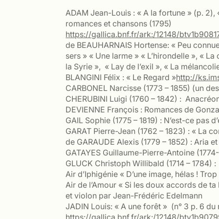
ADAM Jean-Louis : « A la fortune » (p. 2), 
romances et chansons (1795)
https://gallica.bnf.fr/ark:/12148/btv1
de BEAUHARNAIS Hortense: « Peu connue, po
sers » « Une larme » « L’hirondelle », « La
la Syrie », « Lay de l’exil », « La mélancoli
BLANGINI Félix : « Le Regard »
http://ks.
CARBONEL Narcisse (1773 – 1855) (un des 
CHERUBINI Luigi (1760 – 1842) : Anacréon o
DEVIENNE François : Romances de Gonza
GAIL Sophie (1775 – 1819) : N’est-ce pas d’
GARAT Pierre-Jean (1762 – 1823) : « La comp
de GARAUDE Alexis (1779 – 1852) : Aria et 
GATAYES Guillaume-Pierre-Antoine (1774-1
GLUCK Christoph Willibald (1714 – 1784) :
Air d’Iphigénie « D’une image, hélas ! Trop
Air de l’Amour « Si les doux accords de ta
et violon par Jean-Frédéric Edelmann
JADIN Louis: « A une forêt » (n° 3 p. 6 du 
https://gallica.bnf.fr/ark:/12148/btv1b