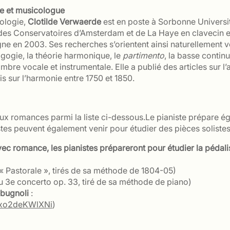
te et musicologue
ologie,
Clotilde Verwaerde
est en poste à Sorbonne Universit
s Conservatoires d’Amsterdam et de La Haye en clavecin et 
 en 2003. Ses recherches s’orientent ainsi naturellement vers
gogie, la théorie harmonique, le
partimento
, la basse conti
ambre vocale et instrumentale. Elle a publié des articles su
s sur l’harmonie entre 1750 et 1850.
 romances parmi la liste ci-dessous.Le pianiste prépare éga
tes peuvent également venir pour étudier des pièces solistes 
vec romance, les pianistes prépareront
pour étudier la pédal
Pastorale », tirés de sa méthode de 1804-05)
du 3e concerto op. 33, tiré de sa méthode de piano)
ebugnoli
:
Xxo2deKWlXNi
)