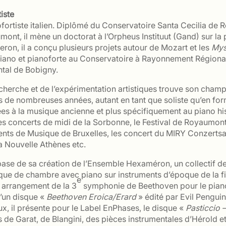
iste
nofortiste italien. Diplômé du Conservatoire Santa Cecilia de
ont, il mène un doctorat à l’Orpheus Instituut (Gand) sur la
on, il a conçu plusieurs projets autour de Mozart et les
Mys
ano et pianoforte au Conservatoire à Rayonnement Régional 
tal de Bobigny.
erche et de l’expérimentation artistiques trouve son champ 
uis de nombreuses années, autant en tant que soliste qu’en f
ées à la musique ancienne et plus spécifiquement au piano hist
les concerts de midi de la Sorbonne, le Festival de Royaumon
ents de Musique de Bruxelles, les concert du MIRY Conzertsa
 Nouvelle Athènes etc.
base de sa création de l’Ensemble Hexaméron, un collectif d
ue de chambre avec piano sur instruments d’époque de la fin 
e
 arrangement de la 3
symphonie de Beethoven pour le piano
d’un disque «
Beethoven Eroica/Erard
» édité par Evil Pengui
x, il présente pour le Label EnPhases, le disque «
Pasticcio –
de Garat, de Blangini, des pièces instrumentales d’Hérold et