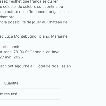
ez l'esthétique française du 1er
u céleste, du célèbre son continu ou
duo autour de la Romance française, un
chambre.
nt la possibilité de jouer au Château de
vec Luca Montebugnoli piano, Marianne
participants
d'Alsace, 78100 St Germain-en-laye
 27 avril 2025
ch ont séjourné à l'Hôtel de Noailles en
Quantité
o results!