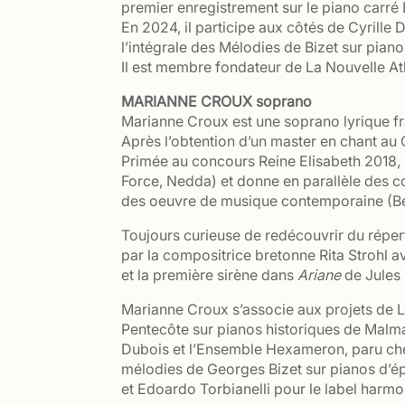
premier enregistrement sur le piano carré
En 2024, il participe aux côtés de Cyrille
l’intégrale des Mélodies de Bizet sur pian
Il est membre fondateur de La Nouvelle Athè
MARIANNE CROUX soprano
Marianne Croux est une soprano lyrique fra
Après l’obtention d’un master en chant au
Primée au concours Reine Elisabeth 2018,
Force, Nedda) et donne en parallèle des c
des oeuvre de musique contemporaine (Be
Toujours curieuse de redécouvrir du réperto
par la compositrice bretonne Rita Strohl 
et la première sirène dans
Ariane
de Jules 
Marianne Croux s’associe aux projets de L
Pentecôte sur pianos historiques de Malma
Dubois et l’Ensemble Hexameron, paru chez
mélodies de Georges Bizet sur pianos d’ép
et Edoardo Torbianelli pour le label harmo