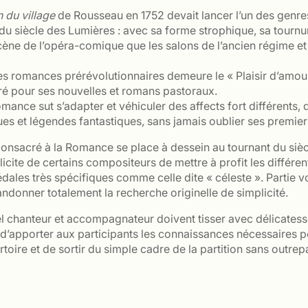
 du village
de Rousseau en 1752 devait lancer l’un des genre
u siècle des Lumières : avec sa forme strophique, sa tournur
cène de l’opéra-comique que les salons de l’ancien régime et
s romances prérévolutionnaires demeure le « Plaisir d’amour 
bré pour ses nouvelles et romans pastoraux.
romance sut s’adapter et véhiculer des affects fort différents
ues et légendes fantastiques, sans jamais oublier ses premie
r consacré à la Romance se place à dessein au tournant du si
licite de certains compositeurs de mettre à profit les différe
pédales très spécifiques comme celle dite « céleste ». Par
ndonner totalement la recherche originelle de simplicité.
uel chanteur et accompagnateur doivent tisser avec délicate
if d’apporter aux participants les connaissances nécessaires
rtoire et de sortir du simple cadre de la partition sans outrep