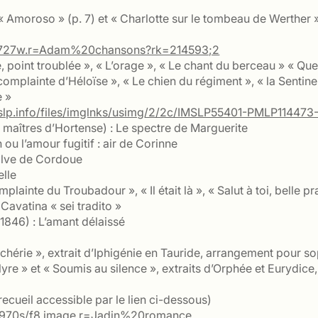
« Amoroso » (p. 7) et « Charlotte sur le tombeau de Werther »
b9081727w.r=Adam%20chansons?rk=214593;2
int troublée », « L’orage », « Le chant du berceau » « Quel
 complainte d’Héloïse », « Le chien du régiment », « la Sentin
e »
imslp.info/files/imglnks/usimg/2/2c/IMSLP55401-PMLP11447
maîtres d’Hortense) : Le spectre de Marguerite
u l’amour fugitif : air de Corinne
lve de Cordoue
elle
lainte du Troubadour », « Il était là », « Salut à toi, belle 
Cavatina « sei tradito »
846) : L’amant délaissé
 chérie », extrait d’Iphigénie en Tauride, arrangement pour s
 lyre » et « Soumis au silence », extraits d’Orphée et Eurydi
recueil accessible par le lien ci-dessous)
9079970s/f8.image.r=Jadin%20romance