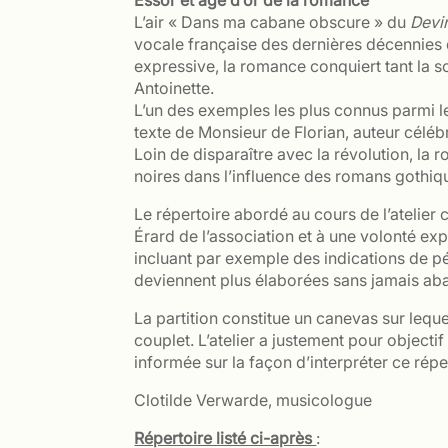
Essor et âge d’or de la romance
L’air « Dans ma cabane obscure » du
Devin
vocale française des dernières décennies d
expressive, la romance conquiert tant la s
Antoinette.
L’un des exemples les plus connus parmi le
texte de Monsieur de Florian, auteur célé
Loin de disparaître avec la révolution, la 
noires dans l’influence des romans gothiq
Le répertoire abordé au cours de l’atelie
Érard de l’association et à une volonté exp
incluant par exemple des indications de 
deviennent plus élaborées sans jamais aba
La partition constitue un canevas sur leq
couplet. L’atelier a justement pour object
informée sur la façon d’interpréter ce répe
Clotilde Verwarde, musicologue
Répertoire listé ci-après
: