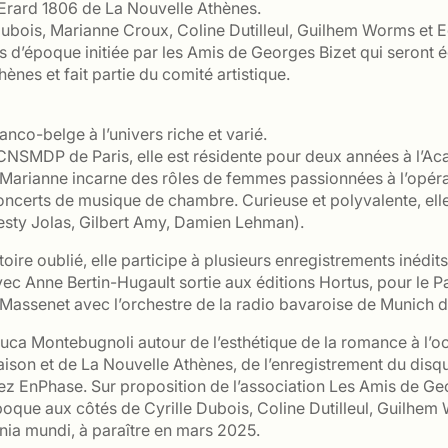
 Erard 1806 de La Nouvelle Athènes.
 Dubois, Marianne Croux, Coline Dutilleul, Guilhem Worms et E
os d’époque initiée par les Amis de Georges Bizet qui seront
nes et fait partie du comité artistique.
nco-belge à l’univers riche et varié.
 CNSMDP de Paris, elle est résidente pour deux années à l’Ac
 Marianne incarne des rôles de femmes passionnées à l’opéra
oncerts de musique de chambre. Curieuse et polyvalente, ell
sty Jolas, Gilbert Amy, Damien Lehman).
ire oublié, elle participe à plusieurs enregistrements inédits
avec Anne Bertin-Hugault sortie aux éditions Hortus, pour le
Massenet avec l’orchestre de la radio bavaroise de Munich d
uca Montebugnoli autour de l’esthétique de la romance à l’oc
ison et de La Nouvelle Athènes, de l’enregistrement du disqu
 EnPhase. Sur proposition de l’association Les Amis de Georg
oque aux côtés de Cyrille Dubois, Coline Dutilleul, Guilhem
nia mundi, à paraître en mars 2025.