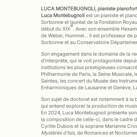
LUCA MONTEBUGNOLI, pianiste pianofort
Luca Montebugnoli
est un pianiste et pia
Sorbonne et lauréat de la Fondation Royaum
e
début du XIX
. Avec son ensemble Hexamer
de Weber, Hummel… Il est professeur de pi
Sorbonne et au Conservatoire Départemen
Son engagement dans le domaine de la rech
d’interprète, qui le voit protagoniste dep
institutions les plus prestigieuses consacr
Philharmonie de Paris, la Seine Musicale, 
Saintes, les concert du Musée des Instrum
Enharmoniques de Lausanne et Genève, La
Son sujet de doctorat est notamment à la 
qui entend explorer la production de musiq
En 2024, Luca Montebugnoli présente son
la composition de celle-ci, dans le cadre 
Cyrille Dubois et la soprane Marianne Crou
Mystères d’Isis
, de Romances et Nocturnes 