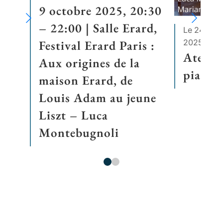
9 octobre 2025, 20:30
– 22:00 | Salle Erard,
Le 24 avril
2025
Festival Erard Paris :
Atelie
Aux origines de la
piano 
maison Erard, de
Louis Adam au jeune
Liszt – Luca
Montebugnoli