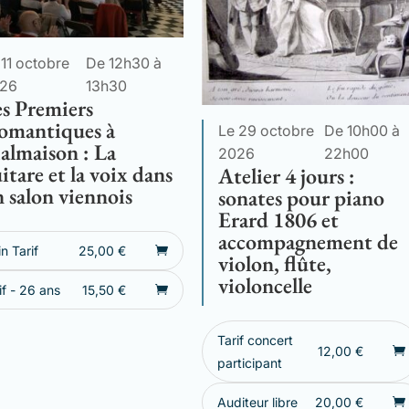
 11 octobre
De 12h30 à
26
13h30
s Premiers
omantiques à
Le 29 octobre
De 10h00 à
almaison : La
2026
22h00
itare et la voix dans
Atelier 4 jours :
 salon viennois
sonates pour piano
Erard 1806 et
accompagnement de
in Tarif
25,00
€
violon, flûte,
violoncelle
if - 26 ans
15,50
€
Tarif concert
12,00
€
participant
Auditeur libre
20,00
€