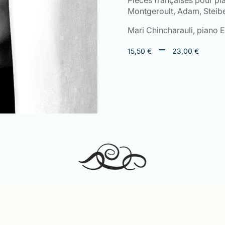
Pièces françaises pour pi
Montgeroult, Adam, Steibel
Mari Chincharauli, piano 
Plag
–
15,50
€
23,00
€
de
prix 
15,5
à
23,0