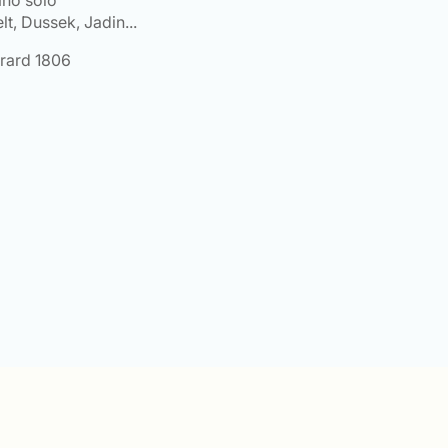
ano solo
t, Dussek, Jadin...
Erard 1806
e
:
0 €
0 €