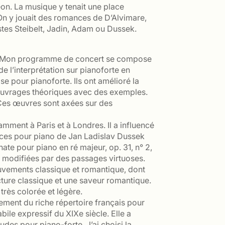
éon. La musique y tenait une place
On y jouait des romances de D’Alvimare,
istes Steibelt, Jadin, Adam ou Dussek.
ques. Mon programme de concert se compose
e l’interprétation sur pianoforte en
e pour pianoforte. Ils ont amélioré la
 ouvrages théoriques avec des exemples.
t. Ces œuvres sont axées sur des
mment à Paris et à Londres. Il a influencé
èces pour piano de Jan Ladislav Dussek
e pour piano en ré majeur, op. 31, n° 2,
 modifiées par des passages virtuoses.
uvements classique et romantique, dont
ture classique et une saveur romantique.
très colorée et légère.
ment du riche répertoire français pour
bile expressif du XIXe siècle. Elle a
des pour piano-forte. J’ai choisi la