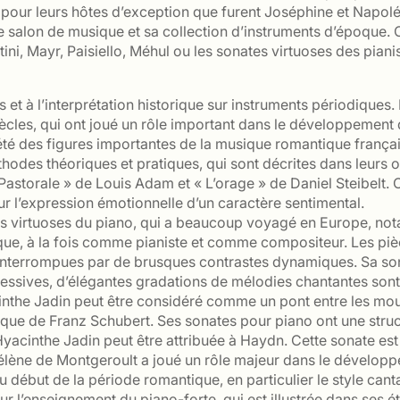
nt pour leurs hôtes d’exception que furent Joséphine et Napol
e salon de musique et sa collection d’instruments d’époque. 
ini, Mayr, Paisiello, Méhul ou les sonates virtuoses des pian
is et à l’interprétation historique sur instruments périodi
cles, qui ont joué un rôle important dans le développement d
été des figures importantes de la musique romantique français
hodes théoriques et pratiques, qui sont décrites dans leurs
a « Pastorale » de Louis Adam et « L’orage » de Daniel Steibel
ur l’expression émotionnelle d’un caractère sentimental.
rs virtuoses du piano, qui a beaucoup voyagé en Europe, nota
ique, à la fois comme pianiste et comme compositeur. Les pi
nterrompues par de brusques contrastes dynamiques. Sa sonat
essives, d’élégantes gradations de mélodies chantantes sont
nthe Jadin peut être considéré comme un pont entre les mo
ique de Franz Schubert. Ses sonates pour piano ont une struc
yacinthe Jadin peut être attribuée à Haydn. Cette sonate est 
lène de Montgeroult a joué un rôle majeur dans le développe
u début de la période romantique, en particulier le style canta
l’enseignement du piano-forte, qui est illustrée dans ses étu