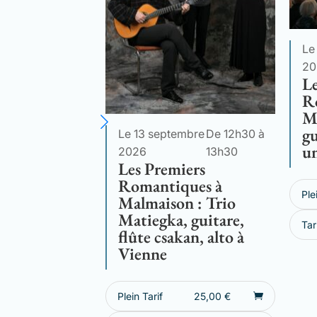
Le
20
Le
R
M
gu
Le 13 septembre
De 12h30 à
un
2026
13h30
Les Premiers
Romantiques à
Ple
Malmaison : Trio
Matiegka, guitare,
Tar
flûte csakan, alto à
Vienne
Plein Tarif
25,00
€