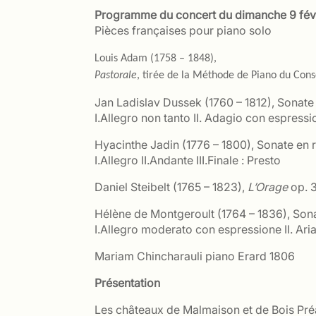
Programme du concert du dimanche 9 fév
Pièces françaises pour piano solo
Louis Adam (1758 – 1848),
Pastorale
, tirée de la Méthode de Piano du Cons
Jan Ladislav Dussek (1760 – 1812), Sonate e
I.Allegro non tanto II. Adagio con espressi
Hyacinthe Jadin (1776 – 1800), Sonate en ré
I.Allegro II.Andante III.Finale : Presto
Daniel Steibelt (1765 – 1823),
L’Orage
op. 3
Hélène de Montgeroult (1764 – 1836), Sona
I.Allegro moderato con espressione II. Ari
Mariam Chincharauli piano Erard 1806
Présentation
Les châteaux de Malmaison et de Bois Préau