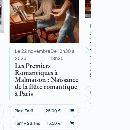
Le 13 décembre
D
2026
1
Les Premiers
Romantiques 
Le 22 novembre
De 12h30 à
Malmaison : 
2026
13h30
Romances de
Les Premiers
Hortense à Za
Romantiques à
Sagazan
Malmaison : Naissance
de la flûte romantique
à Paris
Plein Tarif
25,
Tarif - 26 ans
15,
Plein Tarif
25,00
€
Tarif - 26 ans
15,50
€