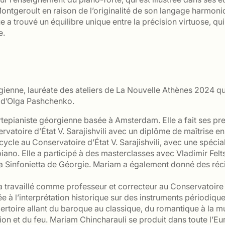
ontgeroult en raison de l’originalité de son langage harmoni
 a trouvé un équilibre unique entre la précision virtuose, q
e.
gienne, lauréate des ateliers de La Nouvelle Athènes 2024 q
 d’Olga Pashchenko.
ortepianiste géorgienne basée à Amsterdam. Elle a fait ses p
vatoire d’État V. Sarajishvili avec un diplôme de maîtrise en
cycle au Conservatoire d’État V. Sarajishvili, avec une spéc
ano. Elle a participé à des masterclasses avec Vladimir Felt
a Sinfonietta de Géorgie. Mariam a également donné des récita
 travaillé comme professeur et correcteur au Conservatoire d’
ée à l’interprétation historique sur des instruments périodiqu
pertoire allant du baroque au classique, du romantique à la m
ion et du feu. Mariam Chincharauli se produit dans toute l’Eu