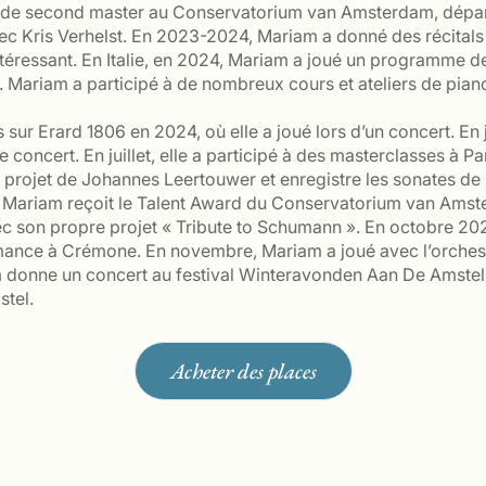
de second master au Conservatorium van Amsterdam, dépar
c Kris Verhelst. En 2023-2024, Mariam a donné des récitals
intéressant. En Italie, en 2024, Mariam a joué un programme 
49. Mariam a participé à de nombreux cours et ateliers de pi
s sur Erard 1806 en 2024, où elle a joué lors d’un concert. E
 concert. En juillet, elle a participé à des masterclasses à Pa
u projet de Johannes Leertouwer et enregistre les sonates de
24, Mariam reçoit le Talent Award du Conservatorium van Amst
ec son propre projet « Tribute to Schumann ». En octobre 20
rmance à Crémone. En novembre, Mariam a joué avec l’orches
 donne un concert au festival Winteravonden Aan De Amstel
stel.
Acheter des places