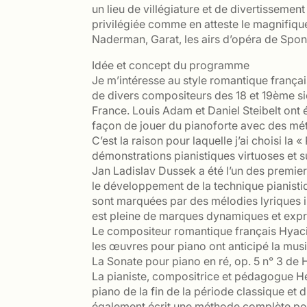
un lieu de villégiature et de divertisseme
privilégiée comme en atteste le magnifiqu
Naderman, Garat, les airs d’opéra de Spont
Idée et concept du programme
Je m’intéresse au style romantique frança
de divers compositeurs des 18 et 19ème siè
France. Louis Adam et Daniel Steibelt ont 
façon de jouer du pianoforte avec des mét
C’est la raison pour laquelle j’ai choisi l
démonstrations pianistiques virtuoses et s
Jan Ladislav Dussek a été l’un des premie
le développement de la technique pianist
sont marquées par des mélodies lyriques i
est pleine de marques dynamiques et expr
Le compositeur romantique français Hyaci
les œuvres pour piano ont anticipé la mus
La Sonate pour piano en ré, op. 5 n° 3 de H
La pianiste, compositrice et pédagogue Hé
piano de la fin de la période classique et d
également écrit une méthode complète pour 